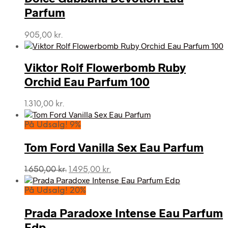
Parfum
905,00
kr.
Viktor Rolf Flowerbomb Ruby
Orchid Eau Parfum 100
1.310,00
kr.
På Udsalg! 9%
Tom Ford Vanilla Sex Eau Parfum
Den
Den
1.650,00
kr.
1.495,00
kr.
oprindelige
aktuelle
pris
pris
På Udsalg! 20%
var:
er:
1.650,00 kr..
1.495,00 kr..
Prada Paradoxe Intense Eau Parfum
Edp