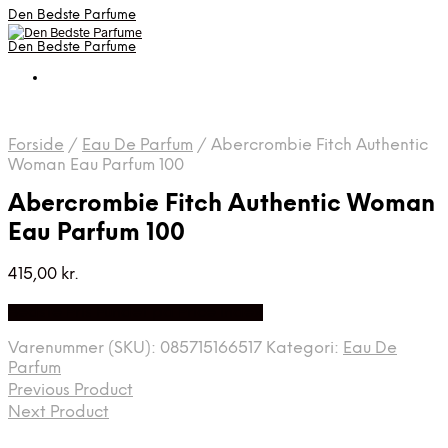
Den Bedste Parfume
Den Bedste Parfume
Forside
/
Eau De Parfum
/
Abercrombie Fitch Authentic
Woman Eau Parfum 100
Abercrombie Fitch Authentic Woman
Eau Parfum 100
415,00
kr.
Bedste Pris Fundet på Price Index
Varenummer (SKU):
085715166517
Kategori:
Eau De
Parfum
Previous Product
Next Product