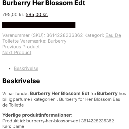
Burberry Her Blossom Edt
Den
Den
795,00
kr.
595,00
kr.
oprindelige
aktuelle
Bedste Pris Fundet på Price Index
pris
pris
var:
er:
Varenummer (SKU):
3614228236362
Kategori:
Eau De
795,00 kr..
595,00 kr..
Toilette
Varemærke:
Burberry
Previous Product
Next Product
Beskrivelse
Beskrivelse
Vi har fundet
Burberry Her Blossom Edt
fra
Burberry
hos
billigparfume i kategorien
. Burberry for Her Blossom Eau
de Toilette
Yderlige produktinformationer:
Produkt id: burberry-her-blossom-edt 3614228236362
Køn: Dame