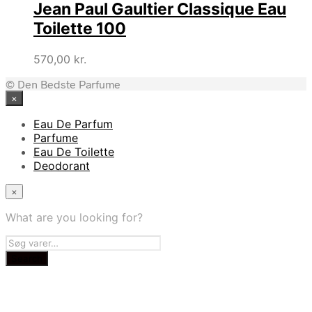
Jean Paul Gaultier Classique Eau
Toilette 100
570,00
kr.
© Den Bedste Parfume
×
Eau De Parfum
Parfume
Eau De Toilette
Deodorant
×
What are you looking for?