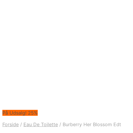
På Udsalg! 25%
Forside
/
Eau De Toilette
/
Burberry Her Blossom Edt