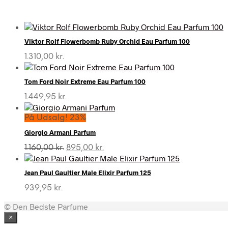
Viktor Rolf Flowerbomb Ruby Orchid Eau Parfum 100
1.310,00
kr.
Tom Ford Noir Extreme Eau Parfum 100
1.449,95
kr.
På Udsalg! 23%
Giorgio Armani Parfum
Den
Den
1.160,00
kr.
895,00
kr.
oprindelige
aktuelle
pris
pris
Jean Paul Gaultier Male Elixir Parfum 125
var:
er:
1.160,00 kr..
895,00 kr..
939,95
kr.
© Den Bedste Parfume
×