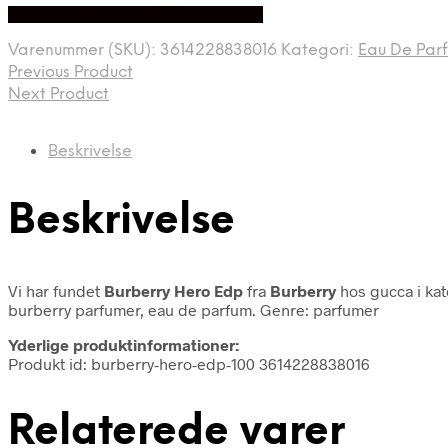
Bedste Pris Fundet på Price Index
Varenummer (SKU):
3614228838016
Kategori:
Eau De Par
Previous Product
Next Product
Beskrivelse
Beskrivelse
Vi har fundet
Burberry Hero Edp
fra
Burberry
hos gucca i ka
burberry parfumer, eau de parfum. Genre: parfumer
Yderlige produktinformationer:
Produkt id: burberry-hero-edp-100 3614228838016
Relaterede varer