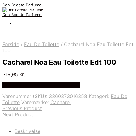
Den Bedste Parfume
Den Bedste Parfume
Forside
/
Eau De Toilette
/
Cacharel Noa Eau Toilette Edt
100
Cacharel Noa Eau Toilette Edt 100
319,95
kr.
Bedste Pris Fundet på Price Index
Varenummer (SKU):
3360373016358
Kategori:
Eau De
Toilette
Varemærke:
Cacharel
Previous Product
Next Product
Beskrivelse