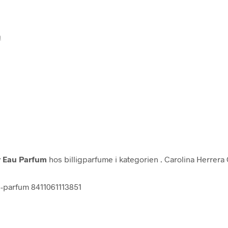
m
or Eau Parfum
hos billigparfume i kategorien
. Carolina Herrera
au-parfum 8411061113851