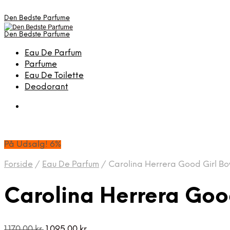
Den Bedste Parfume
Den Bedste Parfume
Eau De Parfum
Parfume
Eau De Toilette
Deodorant
På Udsalg! 6%
Forside
/
Eau De Parfum
/
Carolina Herrera Good Girl Bo
Carolina Herrera Goo
Den
Den
1.170,00
kr.
1.095,00
kr.