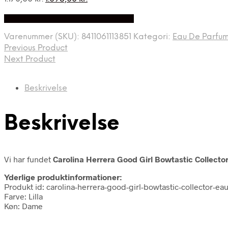
oprindelige
aktuelle
Bedste Pris Fundet på Price Index
pris
pris
var:
er:
Varenummer (SKU):
8411061113851
Kategori:
Eau De Parfu
1.170,00 kr..
1.095,00 kr..
Previous Product
Next Product
Beskrivelse
Beskrivelse
Vi har fundet
Carolina Herrera Good Girl Bowtastic Collect
Yderlige produktinformationer:
Produkt id: carolina-herrera-good-girl-bowtastic-collector-e
Farve: Lilla
Køn: Dame