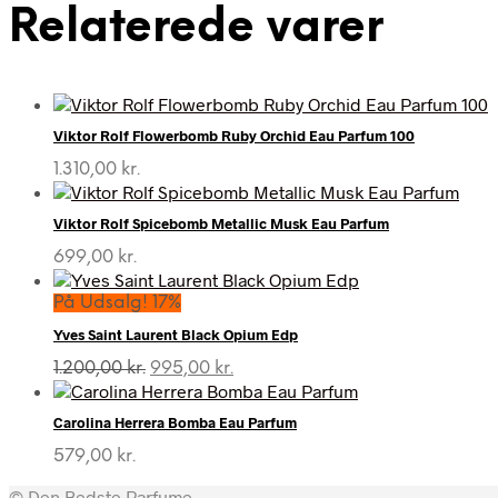
Relaterede varer
Viktor Rolf Flowerbomb Ruby Orchid Eau Parfum 100
1.310,00
kr.
Viktor Rolf Spicebomb Metallic Musk Eau Parfum
699,00
kr.
På Udsalg! 17%
Yves Saint Laurent Black Opium Edp
Den
Den
1.200,00
kr.
995,00
kr.
oprindelige
aktuelle
pris
pris
Carolina Herrera Bomba Eau Parfum
var:
er:
1.200,00 kr..
995,00 kr..
579,00
kr.
© Den Bedste Parfume