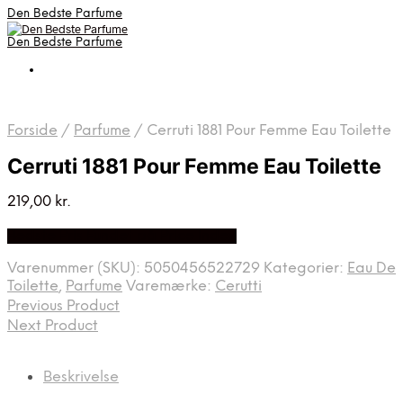
Den Bedste Parfume
Den Bedste Parfume
Forside
/
Parfume
/
Cerruti 1881 Pour Femme Eau Toilette
Cerruti 1881 Pour Femme Eau Toilette
219,00
kr.
Bedste Pris Fundet på Price Index
Varenummer (SKU):
5050456522729
Kategorier:
Eau De
Toilette
,
Parfume
Varemærke:
Cerutti
Previous Product
Next Product
Beskrivelse