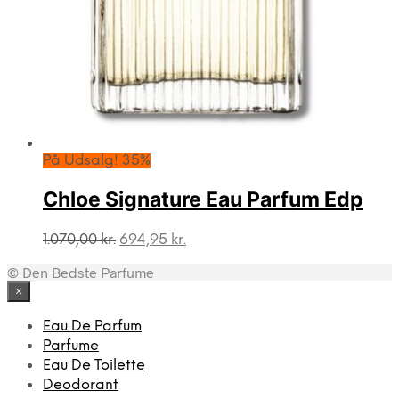
På Udsalg! 35%
Chloe Signature Eau Parfum Edp
Den
Den
1.070,00
kr.
694,95
kr.
oprindelige
aktuelle
© Den Bedste Parfume
pris
pris
var:
er:
×
1.070,00 kr..
694,95 kr..
Eau De Parfum
Parfume
Eau De Toilette
Deodorant