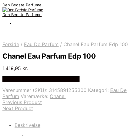
Den Bedste Parfume
Den Bedste Parfume
Forside
/
Eau De Parfum
/
Chanel Eau Parfum Edp 100
Chanel Eau Parfum Edp 100
1.419,95
kr.
Bedste Pris Fundet på Price Index
Varenummer (SKU):
3145891255300
Kategori:
Eau De
Parfum
Varemærke:
Chanel
Previous Product
Next Product
Beskrivelse