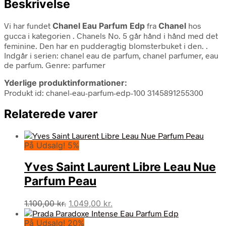
Beskrivelse
Vi har fundet
Chanel Eau Parfum Edp
fra
Chanel
hos
gucca i kategorien
. Chanels No. 5 går hånd i hånd med det
feminine. Den har en pudderagtig blomsterbuket i den. .
Indgår i serien: chanel eau de parfum, chanel parfumer, eau
de parfum. Genre: parfumer
Yderlige produktinformationer:
Produkt id: chanel-eau-parfum-edp-100 3145891255300
Relaterede varer
På Udsalg! 5%
Yves Saint Laurent Libre Leau Nue
Parfum Peau
Den
Den
1.100,00
kr.
1.049,00
kr.
oprindelige
aktuelle
På Udsalg! 20%
pris
pris