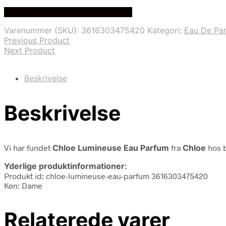
oprindelige
aktuelle
Bedste Pris Fundet på Price Index
pris
pris
var:
er:
Varenummer (SKU):
3616303475420
Kategori:
Eau De Pa
945,00 kr..
595,00 kr..
Previous Product
Next Product
Beskrivelse
Beskrivelse
Vi har fundet
Chloe Lumineuse Eau Parfum
fra
Chloe
hos b
Yderlige produktinformationer:
Produkt id: chloe-lumineuse-eau-parfum 3616303475420
Køn: Dame
Relaterede varer