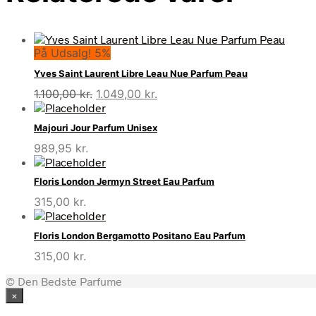
På Udsalg! 5%
Yves Saint Laurent Libre Leau Nue Parfum Peau
Den
Den
1.100,00
kr.
1.049,00
kr.
oprindelige
aktuelle
pris
pris
Majouri Jour Parfum Unisex
var:
er:
989,95
kr.
1.100,00 kr..
1.049,00 kr..
Floris London Jermyn Street Eau Parfum
315,00
kr.
Floris London Bergamotto Positano Eau Parfum
315,00
kr.
© Den Bedste Parfume
×