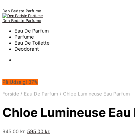
Den Bedste Parfume
Den Bedste Parfume
Eau De Parfum
Parfume
Eau De Toilette
Deodorant
På Udsalg! 37%
Forside
/
Eau De Parfum
/
Chloe Lumineuse Eau Parfum
Chloe Lumineuse Eau
Den
Den
945,00
kr.
595,00
kr.