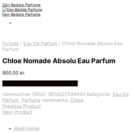
Den Bedste Parfume
Den Bedste Parfume
Forside
/
Eau De Parfum
/
Chloe Nomade Absolu Eau
Parfum
Chloe Nomade Absolu Eau Parfum
900,00
kr.
Bedste Pris Fundet på Price Index
Varenummer (SKU):
3614227548640
Kategorier:
Eau De
Parfum
,
Parfume
Varemærke:
Chloe
Previous Product
Next Product
Beskrivelse