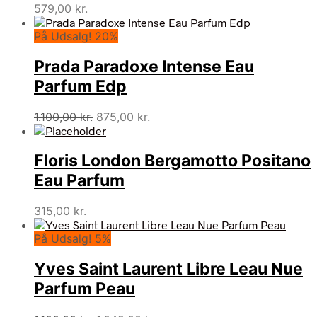
579,00
kr.
På Udsalg! 20%
Prada Paradoxe Intense Eau
Parfum Edp
Den
Den
1.100,00
kr.
875,00
kr.
oprindelige
aktuelle
pris
pris
Floris London Bergamotto Positano
var:
er:
1.100,00 kr..
875,00 kr..
Eau Parfum
315,00
kr.
På Udsalg! 5%
Yves Saint Laurent Libre Leau Nue
Parfum Peau