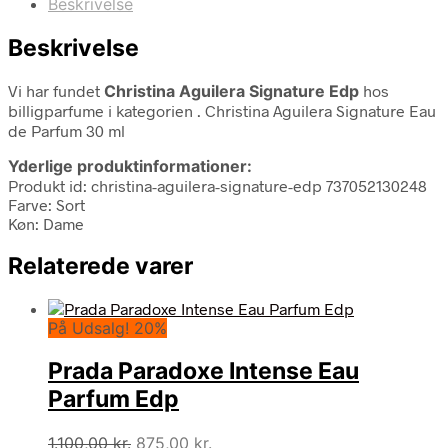
Beskrivelse
Beskrivelse
Vi har fundet
Christina Aguilera Signature Edp
hos
billigparfume i kategorien
. Christina Aguilera Signature Eau
de Parfum 30 ml
Yderlige produktinformationer:
Produkt id: christina-aguilera-signature-edp 737052130248
Farve: Sort
Køn: Dame
Relaterede varer
På Udsalg! 20%
Prada Paradoxe Intense Eau
Parfum Edp
Den
Den
1.100,00
kr.
875,00
kr.