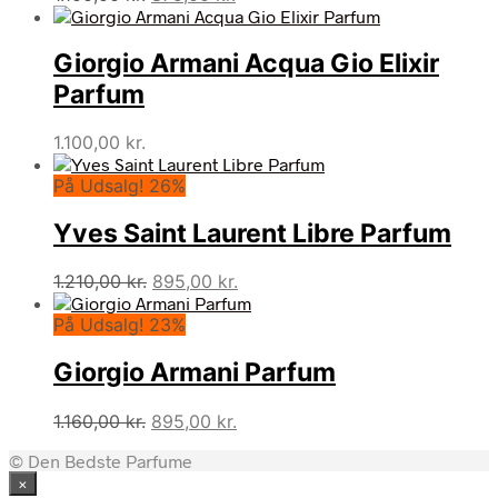
oprindelige
aktuelle
pris
pris
Giorgio Armani Acqua Gio Elixir
var:
er:
1.100,00 kr..
875,00 kr..
Parfum
1.100,00
kr.
På Udsalg! 26%
Yves Saint Laurent Libre Parfum
Den
Den
1.210,00
kr.
895,00
kr.
oprindelige
aktuelle
På Udsalg! 23%
pris
pris
var:
er:
Giorgio Armani Parfum
1.210,00 kr..
895,00 kr..
Den
Den
1.160,00
kr.
895,00
kr.
oprindelige
aktuelle
© Den Bedste Parfume
pris
pris
×
var:
er: