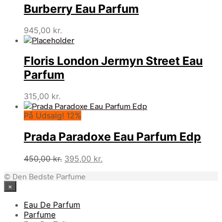
Burberry Eau Parfum
945,00
kr.
Floris London Jermyn Street Eau
Parfum
315,00
kr.
På Udsalg! 12%
Prada Paradoxe Eau Parfum Edp
Den
Den
450,00
kr.
395,00
kr.
oprindelige
aktuelle
© Den Bedste Parfume
pris
pris
×
var:
er:
450,00 kr..
395,00 kr..
Eau De Parfum
Parfume