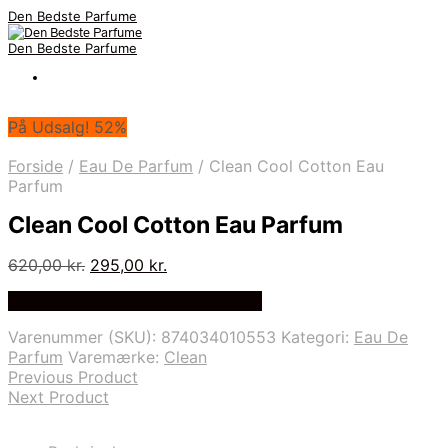
Den Bedste Parfume
Den Bedste Parfume
På Udsalg! 52%
Forside
/
Eau De Parfum
/
Clean Cool Cotton Eau
Parfum
Clean Cool Cotton Eau Parfum
Den
Den
620,00
kr.
295,00
kr.
oprindelige
aktuelle
Bedste Pris Fundet på Price Index
pris
pris
var:
er:
Varenummer (SKU):
874034010553
Kategori:
Eau De
620,00 kr..
295,00 kr..
Parfum
Varemærke:
Clean
Previous Product
Next Product