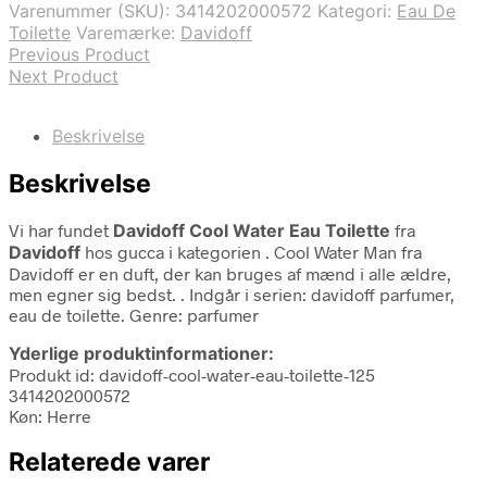
Varenummer (SKU):
3414202000572
Kategori:
Eau De
Toilette
Varemærke:
Davidoff
Previous Product
Next Product
Beskrivelse
Beskrivelse
Vi har fundet
Davidoff Cool Water Eau Toilette
fra
Davidoff
hos gucca i kategorien
. Cool Water Man fra
Davidoff er en duft, der kan bruges af mænd i alle ældre,
men egner sig bedst. . Indgår i serien: davidoff parfumer,
eau de toilette. Genre: parfumer
Yderlige produktinformationer:
Produkt id: davidoff-cool-water-eau-toilette-125
3414202000572
Køn: Herre
Relaterede varer