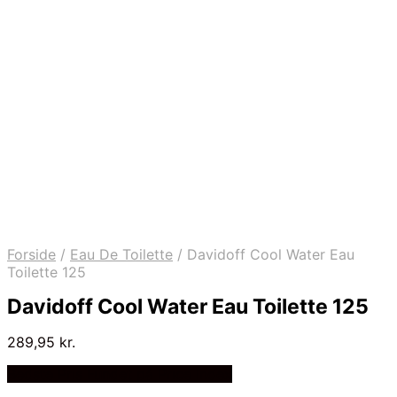
Forside
/
Eau De Toilette
/
Davidoff Cool Water Eau
Toilette 125
Davidoff Cool Water Eau Toilette 125
289,95
kr.
Bedste Pris Fundet på Price Index