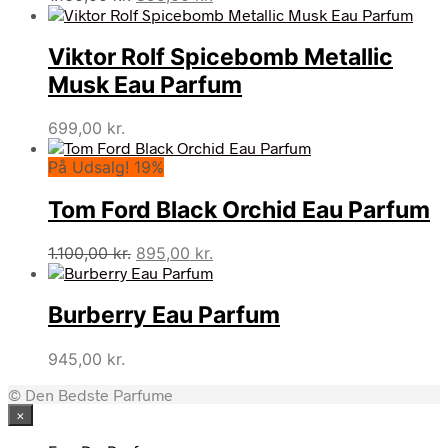
oprindelige
aktuelle
pris
pris
Viktor Rolf Spicebomb Metallic
var:
er:
1.160,00 kr..
895,00 kr..
Musk Eau Parfum
699,00
kr.
På Udsalg! 19%
Tom Ford Black Orchid Eau Parfum
Den
Den
1.100,00
kr.
895,00
kr.
oprindelige
aktuelle
pris
pris
Burberry Eau Parfum
var:
er:
1.100,00 kr..
895,00 kr..
945,00
kr.
© Den Bedste Parfume
×