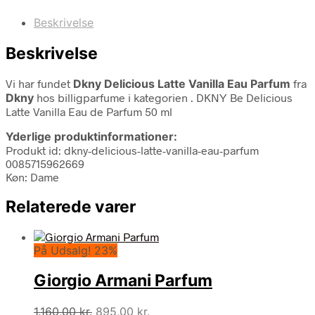
Beskrivelse
Beskrivelse
Vi har fundet
Dkny Delicious Latte Vanilla Eau Parfum
fra
Dkny
hos billigparfume i kategorien
. DKNY Be Delicious
Latte Vanilla Eau de Parfum 50 ml
Yderlige produktinformationer:
Produkt id: dkny-delicious-latte-vanilla-eau-parfum
0085715962669
Køn: Dame
Relaterede varer
På Udsalg! 23%
Giorgio Armani Parfum
Den
Den
1.160,00
kr.
895,00
kr.