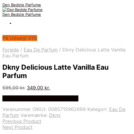
Den Bedste Parfume
Den Bedste Parfume
På Udsalg! 41%
Forside
/
Eau De Parfum
/
Dkny Delicious Latte Vanilla
Eau Parfum
Dkny Delicious Latte Vanilla Eau
Parfum
Den
Den
595,00
kr.
349,00
kr.
oprindelige
aktuelle
Bedste Pris Fundet på Price Index
pris
pris
var:
er:
Varenummer (SKU):
0085715962669
Kategori:
Eau De
595,00 kr..
349,00 kr..
Parfum
Varemærke:
Dkny
Previous Product
Next Product