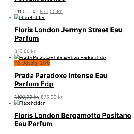
Den
Den
1.110,00
kr.
875,00
kr.
oprindelige
aktuelle
pris
pris
Floris London Jermyn Street Eau
var:
er:
1.110,00 kr..
875,00 kr..
Parfum
315,00
kr.
På Udsalg! 20%
Prada Paradoxe Intense Eau
Parfum Edp
Den
Den
1.100,00
kr.
875,00
kr.
oprindelige
aktuelle
pris
pris
Floris London Bergamotto Positano
var:
er:
1.100,00 kr..
875,00 kr..
Eau Parfum