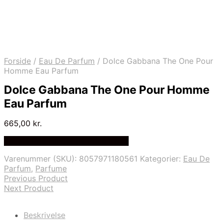
Forside
/
Eau De Parfum
/
Dolce Gabbana The One Pour
Homme Eau Parfum
Dolce Gabbana The One Pour Homme
Eau Parfum
665,00
kr.
Bedste Pris Fundet på Price Index
Varenummer (SKU):
8057971180561
Kategorier:
Eau De
Parfum
,
Parfume
Previous Product
Next Product
Beskrivelse