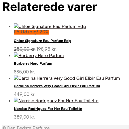
Relaterede varer
På Udsalg! 20%
Chloe Signature Eau Parfum Edp
Den
Den
250,00
kr.
198,95
kr.
oprindelige
aktuelle
pris
pris
Burberry Hero Parfum
var:
er:
250,00 kr..
198,95 kr..
885,00
kr.
Carolina Herrera Very Good Girl Elixir Eau Parfum
449,00
kr.
Narciso Rodriguez For Her Eau Toilette
389,00
kr.
© Den Bedste Parfume