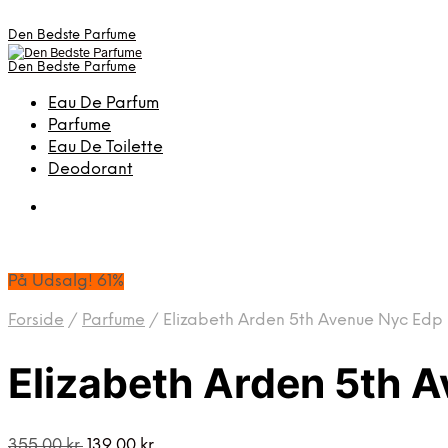
Den Bedste Parfume
Den Bedste Parfume
Eau De Parfum
Parfume
Eau De Toilette
Deodorant
På Udsalg! 61%
Forside
/
Parfume
/
Elizabeth Arden 5th Avenue Nyc Edp
Elizabeth Arden 5th 
Den
Den
355,00
kr.
139,00
kr.