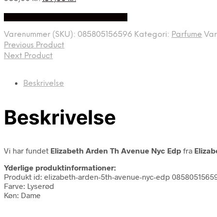
oprindelige
aktuelle
Bedste Pris Fundet på Price Index
pris
pris
var:
er:
Varenummer (SKU):
085805156596
Kategori:
Parfume
Va
355,00 kr..
139,00 kr..
Previous Product
Next Product
Beskrivelse
Beskrivelse
Vi har fundet
Elizabeth Arden Th Avenue Nyc Edp
fra
Eliza
Yderlige produktinformationer:
Produkt id: elizabeth-arden-5th-avenue-nyc-edp 0858051565
Farve: Lyserød
Køn: Dame