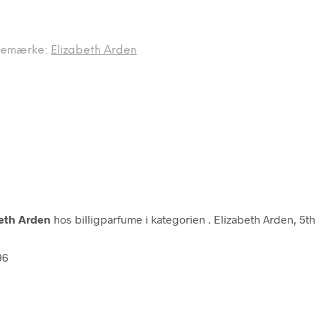
remærke:
Elizabeth Arden
beth Arden
hos billigparfume i kategorien
. Elizabeth Arden, 5
96