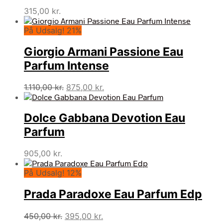
315,00
kr.
På Udsalg! 21%
Giorgio Armani Passione Eau
Parfum Intense
Den
Den
1.110,00
kr.
875,00
kr.
oprindelige
aktuelle
pris
pris
Dolce Gabbana Devotion Eau
var:
er:
1.110,00 kr..
875,00 kr..
Parfum
905,00
kr.
På Udsalg! 12%
Prada Paradoxe Eau Parfum Edp
Den
Den
450,00
kr.
395,00
kr.