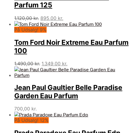
Parfum 125
Den
Den
1.120,00
kr.
895,00
kr.
oprindelige
aktuelle
På Udsalg! 9%
pris
pris
var:
er:
Tom Ford Noir Extreme Eau Parfum
1.120,00 kr..
895,00 kr..
100
Den
Den
1.490,00
kr.
1.349,00
kr.
oprindelige
aktuelle
pris
pris
var:
er:
Jean Paul Gaultier Belle Paradise
1.490,00 kr..
1.349,00 kr..
Garden Eau Parfum
700,00
kr.
På Udsalg! 12%