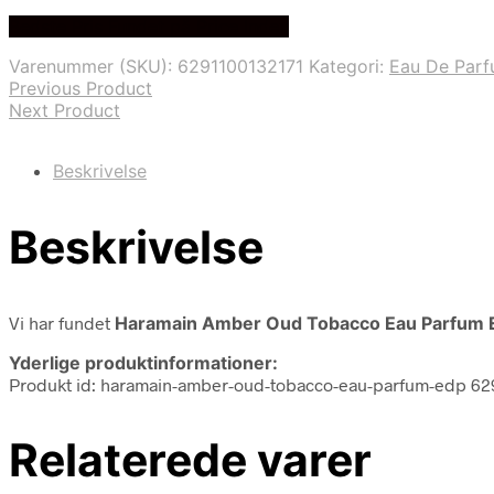
oprindelige
aktuelle
Bedste Pris Fundet på Price Index
pris
pris
var:
er:
Varenummer (SKU):
6291100132171
Kategori:
Eau De Par
600,00 kr..
389,00 kr..
Previous Product
Next Product
Beskrivelse
Beskrivelse
Vi har fundet
Haramain Amber Oud Tobacco Eau Parfum 
Yderlige produktinformationer:
Produkt id: haramain-amber-oud-tobacco-eau-parfum-edp 62
Relaterede varer