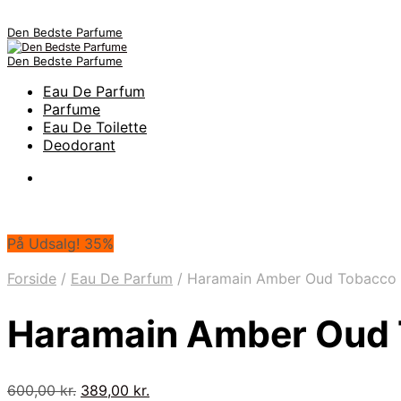
Den Bedste Parfume
Den Bedste Parfume
Eau De Parfum
Parfume
Eau De Toilette
Deodorant
På Udsalg! 35%
Forside
/
Eau De Parfum
/
Haramain Amber Oud Tobacco 
Haramain Amber Oud 
Den
Den
600,00
kr.
389,00
kr.