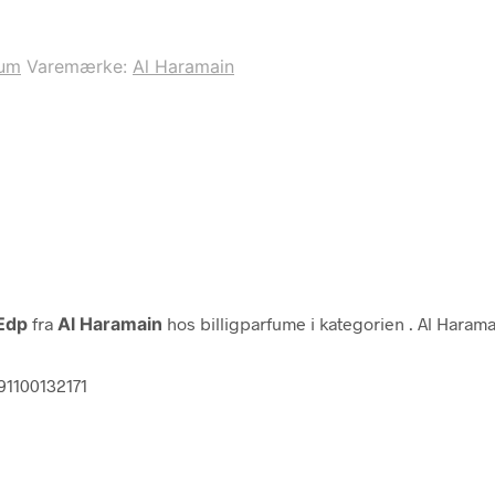
fum
Varemærke:
Al Haramain
Edp
fra
Al Haramain
hos billigparfume i kategorien
. Al Haram
91100132171