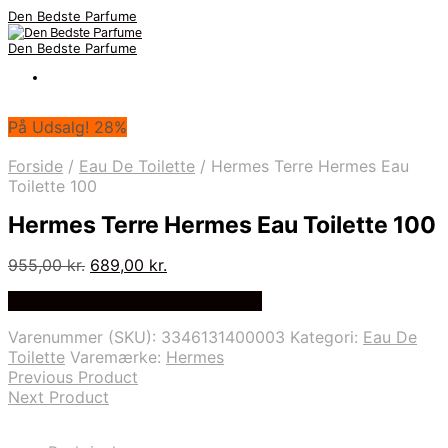
Den Bedste Parfume
Den Bedste Parfume
På Udsalg! 28%
Forside
/
Eau De Toilette
/
Hermes Terre Hermes Eau
Toilette 100
Hermes Terre Hermes Eau Toilette 100
Den
Den
955,00
kr.
689,00
kr.
oprindelige
aktuelle
Bedste Pris Fundet på Price Index
pris
pris
var:
er:
Varenummer (SKU):
3346131400003
Kategori:
Eau De
955,00 kr..
689,00 kr..
Toilette
Varemærke:
Hermes
Previous Product
Next Product