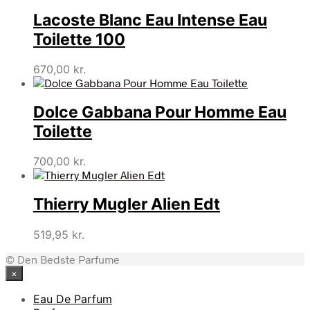
pris
pris
Lacoste Blanc Eau Intense Eau
var:
er:
1.150,00 kr..
879,00 kr..
Toilette 100
670,00
kr.
Dolce Gabbana Pour Homme Eau
Toilette
700,00
kr.
Thierry Mugler Alien Edt
519,95
kr.
© Den Bedste Parfume
×
Eau De Parfum