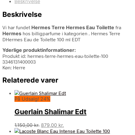
Beskrivelse
Beskrivelse
Vi har fundet
Hermes Terre Hermes Eau Toilette
fra
Hermes
hos billigparfume i kategorien
. Hermes Terre
DHermes Eau de Toilette 100 ml EDT
Yderlige produktinformationer:
Produkt id: hermes-terre-hermes-eau-toilette-100
3346131400003
Køn: Herre
Relaterede varer
På Udsalg! 24%
Guerlain Shalimar Edt
Den
Den
1.150,00
kr.
879,00
kr.
oprindelige
aktuelle