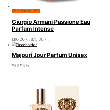
På Udsalg! 21%
Giorgio Armani Passione Eau
Parfum Intense
Den
Den
1.110,00
kr.
875,00
kr.
oprindelige
aktuelle
pris
pris
var:
er:
Majouri Jour Parfum Unisex
1.110,00 kr..
875,00 kr..
989,95
kr.