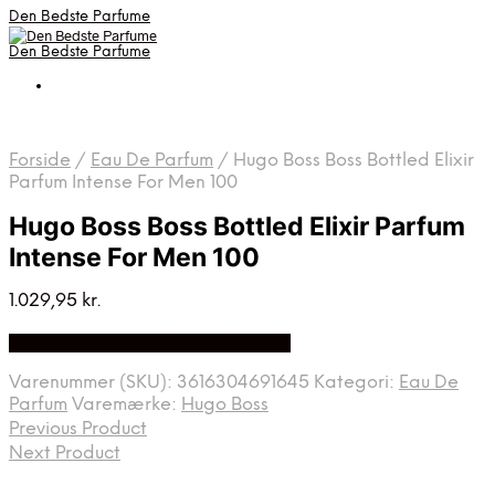
Den Bedste Parfume
Den Bedste Parfume
Forside
/
Eau De Parfum
/
Hugo Boss Boss Bottled Elixir
Parfum Intense For Men 100
Hugo Boss Boss Bottled Elixir Parfum
Intense For Men 100
1.029,95
kr.
Bedste Pris Fundet på Price Index
Varenummer (SKU):
3616304691645
Kategori:
Eau De
Parfum
Varemærke:
Hugo Boss
Previous Product
Next Product