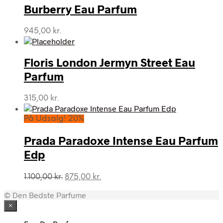
Burberry Eau Parfum
945,00
kr.
Floris London Jermyn Street Eau
Parfum
315,00
kr.
På Udsalg! 20%
Prada Paradoxe Intense Eau Parfum
Edp
Den
Den
1.100,00
kr.
875,00
kr.
oprindelige
aktuelle
© Den Bedste Parfume
pris
pris
var:
er:
×
1.100,00 kr..
875,00 kr..