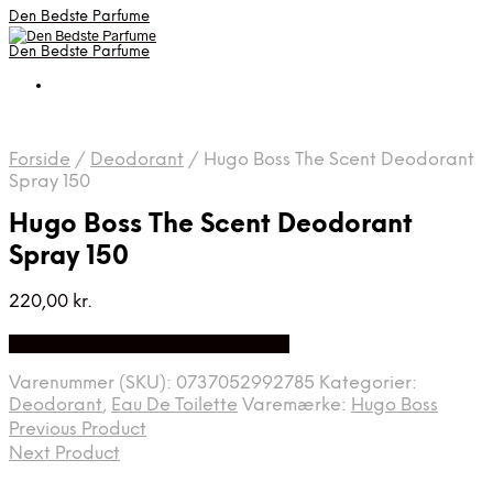
Den Bedste Parfume
Den Bedste Parfume
Forside
/
Deodorant
/
Hugo Boss The Scent Deodorant
Spray 150
Hugo Boss The Scent Deodorant
Spray 150
220,00
kr.
Bedste Pris Fundet på Price Index
Varenummer (SKU):
0737052992785
Kategorier:
Deodorant
,
Eau De Toilette
Varemærke:
Hugo Boss
Previous Product
Next Product