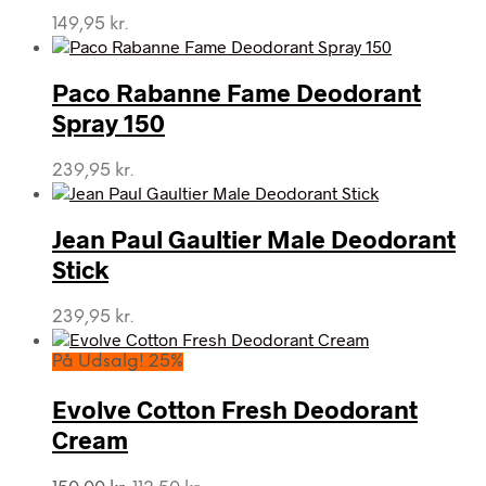
149,95
kr.
Paco Rabanne Fame Deodorant
Spray 150
239,95
kr.
Jean Paul Gaultier Male Deodorant
Stick
239,95
kr.
På Udsalg! 25%
Evolve Cotton Fresh Deodorant
Cream
Den
Den