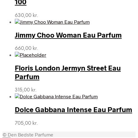
100
630,00
kr.
Jimmy Choo Woman Eau Parfum
660,00
kr.
Floris London Jermyn Street Eau
Parfum
315,00
kr.
Dolce Gabbana Intense Eau Parfum
705,00
kr.
© Den Bedste Parfume