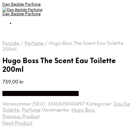
Den Bedste Parfume
Den Bedste Parfume
Forside
/
Parfume
/
Hugo Boss The Scent Eau Toilette
200ml
Hugo Boss The Scent Eau Toilette
200ml
739,00
kr.
Bedste Pris Fundet på Price Index
Varenummer (SKU):
3616305040497
Kategorier:
Eau De
Toilette
,
Parfume
Varemærke:
Hugo Boss
Previous Product
Next Product