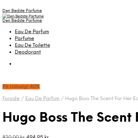
Den Bedste Parfume
Den Bedste Parfume
Eau De Parfum
Parfume
Eau De Toilette
Deodorant
På Udsalg! 40%
Forside
/
Eau De Parfum
/
Hugo Boss The Scent For Her E
Hugo Boss The Scent 
Den
Den
820,00
kr.
494,95
kr.