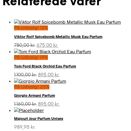
Relaterede varer
På Udsalg! 13%
Viktor Rolf Spicebomb Metallic Musk Eau Parfum
Den
Den
780,00
kr.
675,00
kr.
oprindelige
aktuelle
pris
pris
På Udsalg! 19%
var:
er:
Tom Ford Black Orchid Eau Parfum
780,00 kr..
675,00 kr..
Den
Den
1.100,00
kr.
895,00
kr.
oprindelige
aktuelle
pris
pris
På Udsalg! 23%
var:
er:
Giorgio Armani Parfum
1.100,00 kr..
895,00 kr..
Den
Den
1.160,00
kr.
895,00
kr.
oprindelige
aktuelle
pris
pris
Majouri Jour Parfum Unisex
var:
er:
1.160,00 kr..
895,00 kr..
989,95
kr.