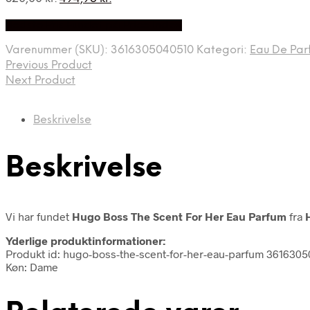
oprindelige
aktuelle
Bedste Pris Fundet på Price Index
pris
pris
var:
er:
Varenummer (SKU):
3616305040510
Kategori:
Eau De Par
820,00 kr..
494,95 kr..
Previous Product
Next Product
Beskrivelse
Beskrivelse
Vi har fundet
Hugo Boss The Scent For Her Eau Parfum
fra
Yderlige produktinformationer:
Produkt id: hugo-boss-the-scent-for-her-eau-parfum 361630
Køn: Dame