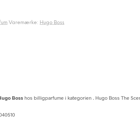
fum
Varemærke:
Hugo Boss
Hugo Boss
hos billigparfume i kategorien
. Hugo Boss The Sce
5040510