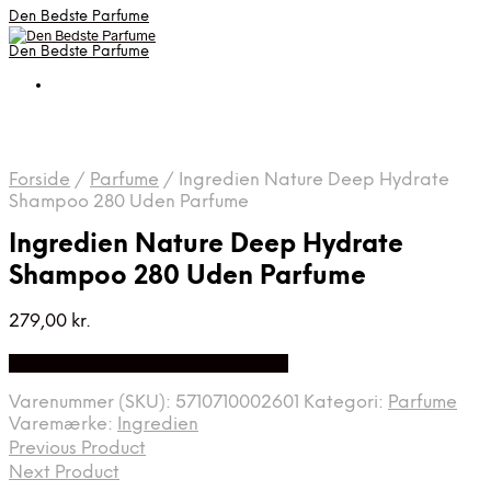
Den Bedste Parfume
Den Bedste Parfume
Forside
/
Parfume
/
Ingredien Nature Deep Hydrate
Shampoo 280 Uden Parfume
Ingredien Nature Deep Hydrate
Shampoo 280 Uden Parfume
279,00
kr.
Bedste Pris Fundet på Price Index
Varenummer (SKU):
5710710002601
Kategori:
Parfume
Varemærke:
Ingredien
Previous Product
Next Product