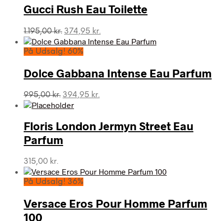
Gucci Rush Eau Toilette
Den
Den
1.195,00
kr.
374,95
kr.
oprindelige
aktuelle
pris
pris
På Udsalg! 60%
var:
er:
1.195,00 kr..
374,95 kr..
Dolce Gabbana Intense Eau Parfum
Den
Den
995,00
kr.
394,95
kr.
oprindelige
aktuelle
pris
pris
var:
er:
Floris London Jermyn Street Eau
995,00 kr..
394,95 kr..
Parfum
315,00
kr.
På Udsalg! 36%
Versace Eros Pour Homme Parfum
100