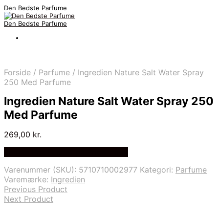
Den Bedste Parfume
Den Bedste Parfume
Forside
/
Parfume
/
Ingredien Nature Salt Water Spray
250 Med Parfume
Ingredien Nature Salt Water Spray 250
Med Parfume
269,00
kr.
Bedste Pris Fundet på Price Index
Varenummer (SKU):
5710710002977
Kategori:
Parfume
Varemærke:
Ingredien
Previous Product
Next Product