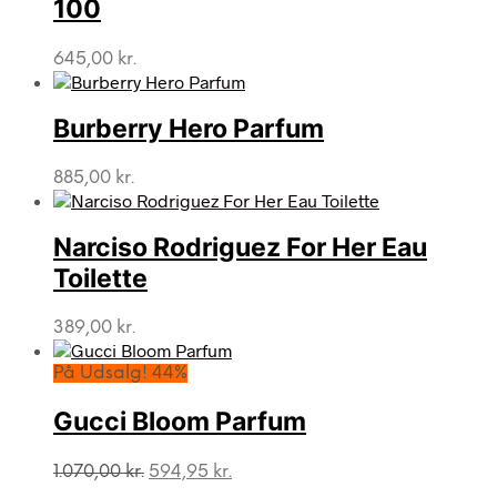
100
645,00
kr.
Burberry Hero Parfum
885,00
kr.
Narciso Rodriguez For Her Eau
Toilette
389,00
kr.
På Udsalg! 44%
Gucci Bloom Parfum
Den
Den
1.070,00
kr.
594,95
kr.
oprindelige
aktuelle