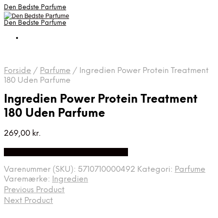
Den Bedste Parfume
Den Bedste Parfume
Forside
/
Parfume
/
Ingredien Power Protein Treatment
180 Uden Parfume
Ingredien Power Protein Treatment
180 Uden Parfume
269,00
kr.
Bedste Pris Fundet på Price Index
Varenummer (SKU):
5710710000492
Kategori:
Parfume
Varemærke:
Ingredien
Previous Product
Next Product