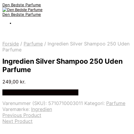
Den Bedste Parfume
Den Bedste Parfume
Forside
/
Parfume
/
Ingredien Silver Shampoo 250 Uden
Parfume
Ingredien Silver Shampoo 250 Uden
Parfume
249,00
kr.
Bedste Pris Fundet på Price Index
Varenummer (SKU):
5710710003011
Kategori:
Parfume
Varemærke:
Ingredien
Previous Product
Next Product