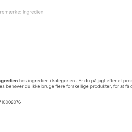
aremærke:
Ingredien
ngredien
hos ingredien i kategorien
. Er du på jagt efter et p
s behøver du ikke bruge flere forskellige produkter, for at få 
0710002076