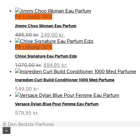
På Udsalg! 49%
Jimmy Choo Woman Eau Parfum
Den
Den
485,00
kr.
249,00
kr.
oprindelige
aktuelle
På Udsalg! 35%
pris
pris
var:
er:
Chloe Signature Eau Parfum Edp
485,00 kr..
249,00 kr..
Den
Den
1.070,00
kr.
694,95
kr.
oprindelige
aktuelle
pris
pris
Ingredien Curl Build Conditioner 1000 Med Parfume
var:
er:
549,00
kr.
1.070,00 kr..
694,95 kr..
Versace Dylan Blue Pour Femme Eau Parfum
579,95
kr.
© Den Bedste Parfume
×