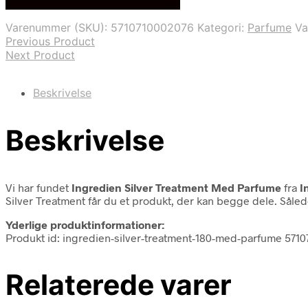
Bedste Pris Fundet på Price Index
Varenummer (SKU):
5710710002076
Kategori:
Parfume
V
Previous Product
Next Product
Beskrivelse
Beskrivelse
Vi har fundet
Ingredien Silver Treatment Med Parfume
fra
I
Silver Treatment får du et produkt, der kan begge dele. Sålede
Yderlige produktinformationer:
Produkt id: ingredien-silver-treatment-180-med-parfume 571
Relaterede varer