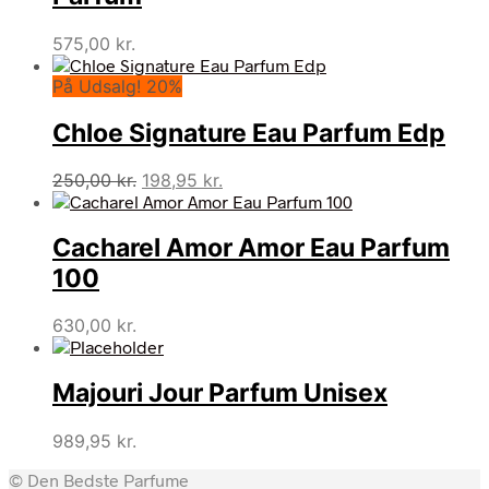
575,00
kr.
På Udsalg! 20%
Chloe Signature Eau Parfum Edp
Den
Den
250,00
kr.
198,95
kr.
oprindelige
aktuelle
pris
pris
Cacharel Amor Amor Eau Parfum
var:
er:
250,00 kr..
198,95 kr..
100
630,00
kr.
Majouri Jour Parfum Unisex
989,95
kr.
© Den Bedste Parfume