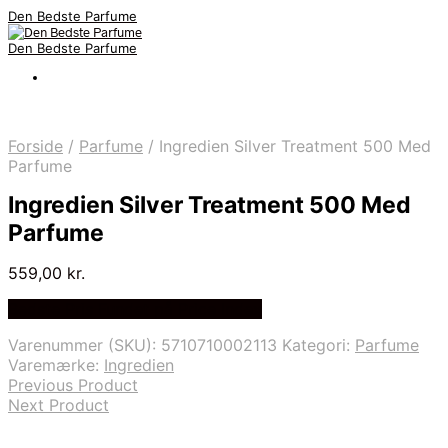
Den Bedste Parfume
Den Bedste Parfume
Forside
/
Parfume
/
Ingredien Silver Treatment 500 Med
Parfume
Ingredien Silver Treatment 500 Med
Parfume
559,00
kr.
Bedste Pris Fundet på Price Index
Varenummer (SKU):
5710710002113
Kategori:
Parfume
Varemærke:
Ingredien
Previous Product
Next Product