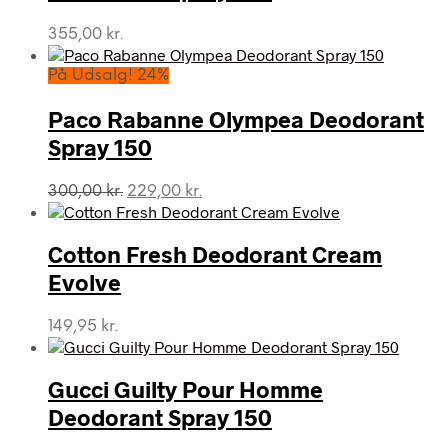
355,00
kr.
På Udsalg! 24%
Paco Rabanne Olympea Deodorant
Spray 150
Den
Den
300,00
kr.
229,00
kr.
oprindelige
aktuelle
pris
pris
var:
er:
Cotton Fresh Deodorant Cream
300,00 kr..
229,00 kr..
Evolve
149,95
kr.
Gucci Guilty Pour Homme
Deodorant Spray 150