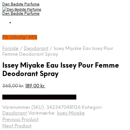
Den Bedste Parfume
Den Bedste Parfume
På Udsalg! 48%
Forside
/
Deodorant
/
Issey Miyake Eau Issey Pour
Femme Deodorant Spray
Issey Miyake Eau Issey Pour Femme
Deodorant Spray
Den
Den
365,00
kr.
189,00
kr.
oprindelige
aktuelle
Bedste Pris Fundet på Price Index
pris
pris
var:
er:
Varenummer (SKU):
3423470481136
Kategori:
365,00 kr..
189,00 kr..
Deodorant
Varemærke:
Issey Miyake
Previous Product
Next Product