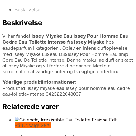
Beskrivelse
Beskrivelse
Vi har fundet
Issey Miyake Eau Issey Pour Homme Eau
Cedre Eau Toilette Intense
fra
Issey Miyake
hos
eaudeparfum i kategorien
. Oplev en intens duftoplevelse
med Issey Miyake L39eau D39issey Pour Homme Eau amp
Cdre Eau De Toilette Intense. Denne maskuline duft er skabt
af Issey Miyake og vil forføre dine sanser. Med sin
kombination af vandige noter og træagtige undertone
Yderlige produktinformationer:
Produkt id: issey-miyake-eau-issey-pour-homme-eau-cedre-
eau-toilette-intense 3423222048037
Relaterede varer
På Udsalg! 38%