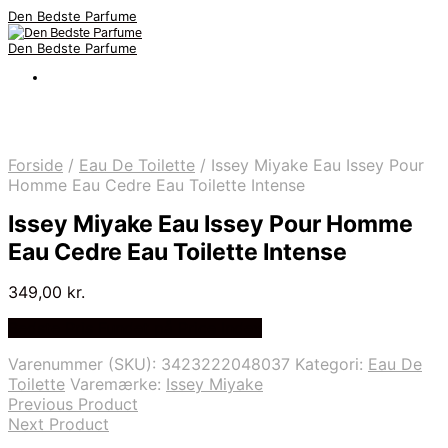
Den Bedste Parfume
Den Bedste Parfume
Forside
/
Eau De Toilette
/
Issey Miyake Eau Issey Pour
Homme Eau Cedre Eau Toilette Intense
Issey Miyake Eau Issey Pour Homme
Eau Cedre Eau Toilette Intense
349,00
kr.
Bedste Pris Fundet på Price Index
Varenummer (SKU):
3423222048037
Kategori:
Eau De
Toilette
Varemærke:
Issey Miyake
Previous Product
Next Product