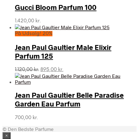
var:
er:
Gucci Bloom Parfum 100
1.210,00 kr..
895,00 kr..
1.420,00
kr.
På Udsalg! 20%
Jean Paul Gaultier Male Elixir
Parfum 125
Den
Den
1.120,00
kr.
895,00
kr.
oprindelige
aktuelle
pris
pris
var:
er:
Jean Paul Gaultier Belle Paradise
1.120,00 kr..
895,00 kr..
Garden Eau Parfum
700,00
kr.
© Den Bedste Parfume
×