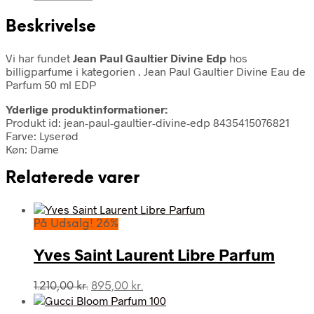
Beskrivelse
Vi har fundet
Jean Paul Gaultier Divine Edp
hos
billigparfume i kategorien
. Jean Paul Gaultier Divine Eau de
Parfum 50 ml EDP
Yderlige produktinformationer:
Produkt id: jean-paul-gaultier-divine-edp 8435415076821
Farve: Lyserød
Køn: Dame
Relaterede varer
På Udsalg! 26%
Yves Saint Laurent Libre Parfum
Den
Den
1.210,00
kr.
895,00
kr.
oprindelige
aktuelle
pris
pris