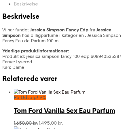
Beskrivelse
Beskrivelse
Vi har fundet
Jessica Simpson Fancy Edp
fra
Jessica
Simpson
hos billigparfume i kategorien
. Jessica Simpson
Fancy Eau de Parfum 100 ml
Yderlige produktinformationer:
Produkt id: jessica-simpson-fancy-100-edp 608940535387
Farve: Lyserød
Køn: Dame
Relaterede varer
På Udsalg! 9%
Tom Ford Vanilla Sex Eau Parfum
Den
Den
1.650,00
kr.
1.495,00
kr.
oprindelige
aktuelle