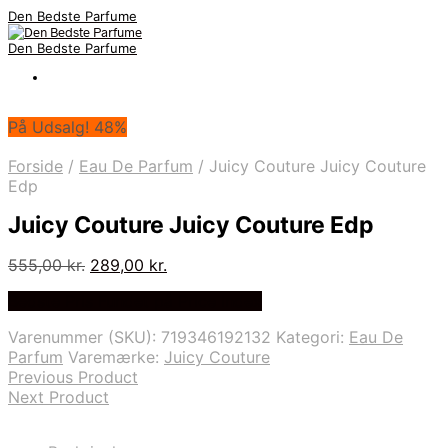
Den Bedste Parfume
Den Bedste Parfume
På Udsalg! 48%
Forside
/
Eau De Parfum
/
Juicy Couture Juicy Couture
Edp
Juicy Couture Juicy Couture Edp
Den
Den
555,00
kr.
289,00
kr.
oprindelige
aktuelle
Bedste Pris Fundet på Price Index
pris
pris
var:
er:
Varenummer (SKU):
719346192132
Kategori:
Eau De
555,00 kr..
289,00 kr..
Parfum
Varemærke:
Juicy Couture
Previous Product
Next Product