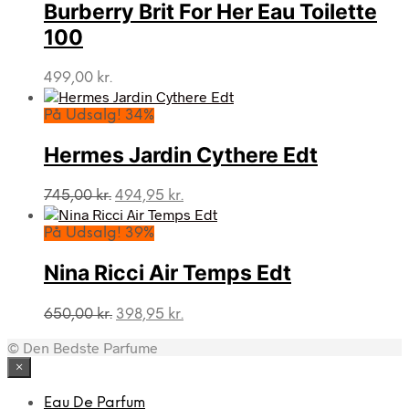
Burberry Brit For Her Eau Toilette
100
499,00
kr.
På Udsalg! 34%
Hermes Jardin Cythere Edt
Den
Den
745,00
kr.
494,95
kr.
oprindelige
aktuelle
pris
pris
På Udsalg! 39%
var:
er:
745,00 kr..
494,95 kr..
Nina Ricci Air Temps Edt
Den
Den
650,00
kr.
398,95
kr.
oprindelige
aktuelle
© Den Bedste Parfume
pris
pris
var:
er:
×
650,00 kr..
398,95 kr..
Eau De Parfum