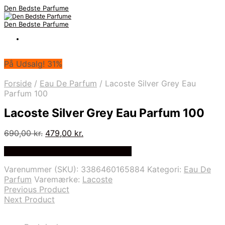
Den Bedste Parfume
Den Bedste Parfume
På Udsalg! 31%
Forside
/
Eau De Parfum
/
Lacoste Silver Grey Eau
Parfum 100
Lacoste Silver Grey Eau Parfum 100
Den
Den
690,00
kr.
479,00
kr.
oprindelige
aktuelle
Bedste Pris Fundet på Price Index
pris
pris
var:
er:
Varenummer (SKU):
3386460165884
Kategori:
Eau De
690,00 kr..
479,00 kr..
Parfum
Varemærke:
Lacoste
Previous Product
Next Product