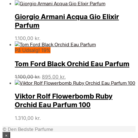
Giorgio Armani Acqua Gio Elixir
Parfum
1.100,00
kr.
På Udsalg! 19%
Tom Ford Black Orchid Eau Parfum
Den
Den
1.100,00
kr.
895,00
kr.
oprindelige
aktuelle
pris
pris
Viktor Rolf Flowerbomb Ruby
var:
er:
1.100,00 kr..
895,00 kr..
Orchid Eau Parfum 100
1.310,00
kr.
© Den Bedste Parfume
×