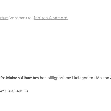
rfum
Varemærke:
Maison Alhambra
m
fra
Maison Alhambra
hos billigparfume i kategorien
. Maison
0 6290362340553