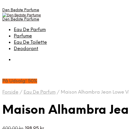
Den Bedste Parfume
Den Bedste Parfume
Eau De Parfum
Parfume
Eau De Toilette
Deodorant
På Udsalg! 50%
Forside
/
Eau De Parfum
/
Maison Alhambra Jean Lowe Vi
Maison Alhambra Jea
Den
Den
400,00
kr.
198,95
kr.