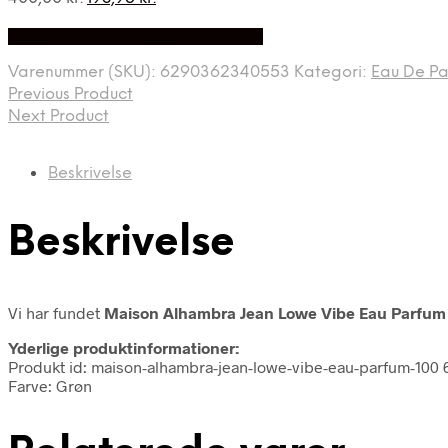
oprindelige
aktuelle
Bedste Pris Fundet på Price Index
pris
pris
var:
er:
Varenummer (SKU):
6290362340553
Kategori:
Eau De Pa
400,00 kr..
198,95 kr..
Previous Product
Next Product
Beskrivelse
Beskrivelse
Vi har fundet
Maison Alhambra Jean Lowe Vibe Eau Parfu
Yderlige produktinformationer:
Produkt id: maison-alhambra-jean-lowe-vibe-eau-parfum-10
Farve: Grøn