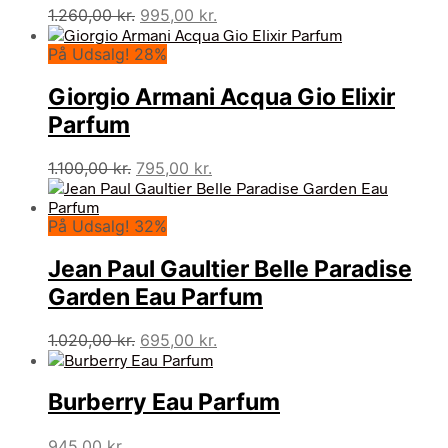
Den
Den
1.260,00
kr.
995,00
kr.
oprindelige
aktuelle
På Udsalg! 28%
pris
pris
var:
er:
Giorgio Armani Acqua Gio Elixir
1.260,00 kr..
995,00 kr..
Parfum
Den
Den
1.100,00
kr.
795,00
kr.
oprindelige
aktuelle
pris
pris
På Udsalg! 32%
var:
er:
1.100,00 kr..
795,00 kr..
Jean Paul Gaultier Belle Paradise
Garden Eau Parfum
Den
Den
1.020,00
kr.
695,00
kr.
oprindelige
aktuelle
pris
pris
Burberry Eau Parfum
var:
er:
1.020,00 kr..
695,00 kr..
945,00
kr.