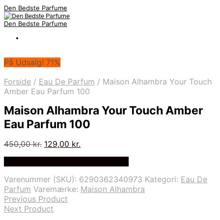
Den Bedste Parfume
Den Bedste Parfume
På Udsalg! 71%
Forside
/
Eau De Parfum
/
Maison Alhambra Your Touch
Amber Eau Parfum 100
Maison Alhambra Your Touch Amber
Eau Parfum 100
Den
Den
450,00
kr.
129,00
kr.
oprindelige
aktuelle
Bedste Pris Fundet på Price Index
pris
pris
var:
er:
Varenummer (SKU):
6290362340973
Kategori:
Eau De
450,00 kr..
129,00 kr..
Parfum
Varemærke:
Maison Alhambra
Previous Product
Next Product