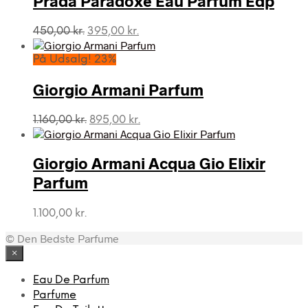
Prada Paradoxe Eau Parfum Edp
Den
Den
450,00
kr.
395,00
kr.
oprindelige
aktuelle
pris
pris
På Udsalg! 23%
var:
er:
450,00 kr..
395,00 kr..
Giorgio Armani Parfum
Den
Den
1.160,00
kr.
895,00
kr.
oprindelige
aktuelle
pris
pris
var:
er:
Giorgio Armani Acqua Gio Elixir
1.160,00 kr..
895,00 kr..
Parfum
1.100,00
kr.
© Den Bedste Parfume
×
Eau De Parfum
Parfume