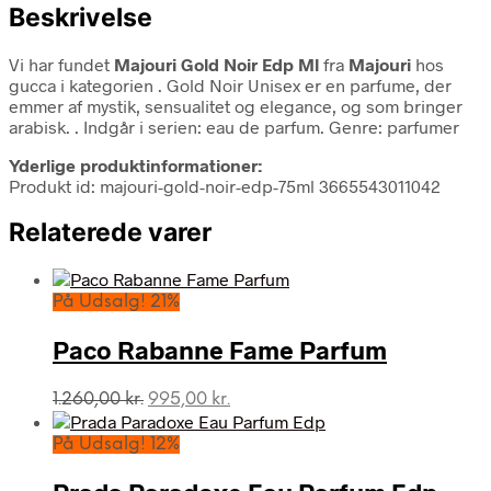
Beskrivelse
Vi har fundet
Majouri Gold Noir Edp Ml
fra
Majouri
hos
gucca i kategorien
. Gold Noir Unisex er en parfume, der
emmer af mystik, sensualitet og elegance, og som bringer
arabisk. . Indgår i serien: eau de parfum. Genre: parfumer
Yderlige produktinformationer:
Produkt id: majouri-gold-noir-edp-75ml 3665543011042
Relaterede varer
På Udsalg! 21%
Paco Rabanne Fame Parfum
Den
Den
1.260,00
kr.
995,00
kr.
oprindelige
aktuelle
pris
pris
På Udsalg! 12%
var:
er:
1.260,00 kr..
995,00 kr..