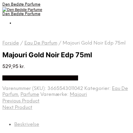
Den Bedste Parfume
Den Bedste Parfume
Forside
/
Eau De Parfum
/
Majouri Gold Noir Edp 75ml
Majouri Gold Noir Edp 75ml
529,95
kr.
Bedste Pris Fundet på Price Index
Varenummer (SKU):
3665543011042
Kategorier:
Eau De
Parfum
,
Parfume
Varemærke:
Majouri
Previous Product
Next Product
Beskrivelse