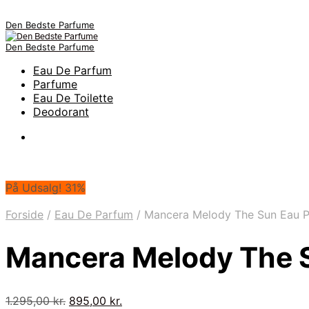
Den Bedste Parfume
Den Bedste Parfume
Eau De Parfum
Parfume
Eau De Toilette
Deodorant
På Udsalg! 31%
Forside
/
Eau De Parfum
/
Mancera Melody The Sun Eau P
Mancera Melody The 
Den
Den
1.295,00
kr.
895,00
kr.