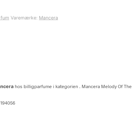
rfum
Varemærke:
Mancera
ncera
hos billigparfume i kategorien
. Mancera Melody Of The
5194056