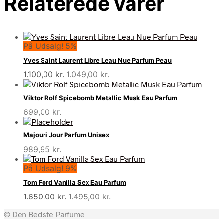
Relaterede varer
På Udsalg! 5%
Yves Saint Laurent Libre Leau Nue Parfum Peau
Den
Den
1.100,00
kr.
1.049,00
kr.
oprindelige
aktuelle
pris
pris
Viktor Rolf Spicebomb Metallic Musk Eau Parfum
var:
er:
699,00
kr.
1.100,00 kr..
1.049,00 kr..
Majouri Jour Parfum Unisex
989,95
kr.
På Udsalg! 9%
Tom Ford Vanilla Sex Eau Parfum
Den
Den
1.650,00
kr.
1.495,00
kr.
oprindelige
aktuelle
© Den Bedste Parfume
pris
pris