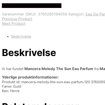
oprindelige
aktuelle
Bedste Pris Fundet på Price Index
pris
pris
var:
er:
Varenummer (SKU):
3760265194056
Kategori:
Eau De Pa
1.295,00 kr..
895,00 kr..
Previous Product
Next Product
Beskrivelse
Beskrivelse
Vi har fundet
Mancera Melody The Sun Eau Parfum
fra
Ma
Yderlige produktinformationer:
Produkt id: mancera-melody-the-sun-eau-parfum-120 376026
Farve: Guld
Køn: Herre