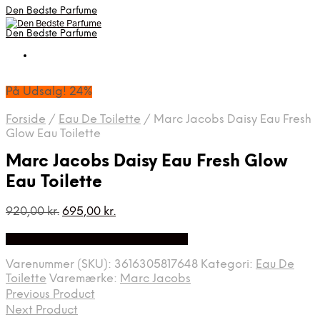
Den Bedste Parfume
Den Bedste Parfume
På Udsalg! 24%
Forside
/
Eau De Toilette
/
Marc Jacobs Daisy Eau Fresh
Glow Eau Toilette
Marc Jacobs Daisy Eau Fresh Glow
Eau Toilette
Den
Den
920,00
kr.
695,00
kr.
oprindelige
aktuelle
Bedste Pris Fundet på Price Index
pris
pris
var:
er:
Varenummer (SKU):
3616305817648
Kategori:
Eau De
920,00 kr..
695,00 kr..
Toilette
Varemærke:
Marc Jacobs
Previous Product
Next Product