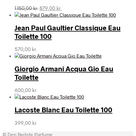
Den
Den
1.150,00
kr.
879,00
kr.
oprindelige
aktuelle
pris
pris
var:
er:
Jean Paul Gaultier Classique Eau
1.150,00 kr..
879,00 kr..
Toilette 100
570,00
kr.
Giorgio Armani Acqua Gio Eau
Toilette
600,00
kr.
Lacoste Blanc Eau Toilette 100
399,00
kr.
© Den Bedste Parfume