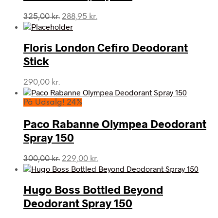
Den
Den
325,00
kr.
288,95
kr.
oprindelige
aktuelle
pris
pris
var:
er:
Floris London Cefiro Deodorant
325,00 kr..
288,95 kr..
Stick
290,00
kr.
På Udsalg! 24%
Paco Rabanne Olympea Deodorant
Spray 150
Den
Den
300,00
kr.
229,00
kr.
oprindelige
aktuelle
pris
pris
var:
er:
Hugo Boss Bottled Beyond
300,00 kr..
229,00 kr..
Deodorant Spray 150