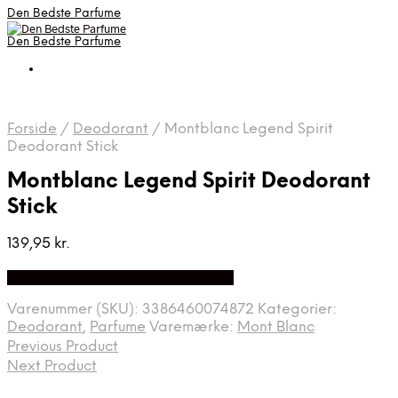
Den Bedste Parfume
Den Bedste Parfume
Forside
/
Deodorant
/
Montblanc Legend Spirit
Deodorant Stick
Montblanc Legend Spirit Deodorant
Stick
139,95
kr.
Bedste Pris Fundet på Price Index
Varenummer (SKU):
3386460074872
Kategorier:
Deodorant
,
Parfume
Varemærke:
Mont Blanc
Previous Product
Next Product