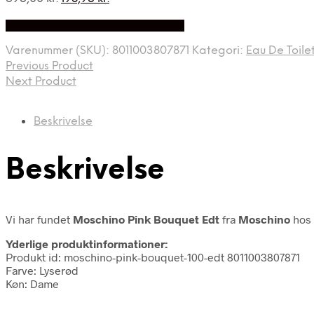
oprindelige
aktuelle
Bedste Pris Fundet på Price Index
pris
pris
var:
er:
Varenummer (SKU):
8011003807871
Kategori:
Eau De Toile
695,00 kr..
198,95 kr..
Previous Product
Next Product
Beskrivelse
Beskrivelse
Vi har fundet
Moschino Pink Bouquet Edt
fra
Moschino
hos 
Yderlige produktinformationer:
Produkt id: moschino-pink-bouquet-100-edt 8011003807871
Farve: Lyserød
Køn: Dame