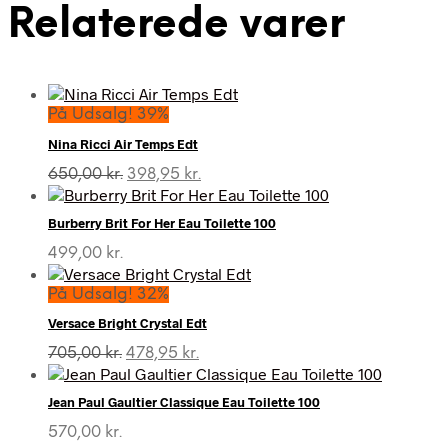
Relaterede varer
På Udsalg! 39%
Nina Ricci Air Temps Edt
Den
Den
650,00
kr.
398,95
kr.
oprindelige
aktuelle
pris
pris
Burberry Brit For Her Eau Toilette 100
var:
er:
650,00 kr..
398,95 kr..
499,00
kr.
På Udsalg! 32%
Versace Bright Crystal Edt
Den
Den
705,00
kr.
478,95
kr.
oprindelige
aktuelle
pris
pris
Jean Paul Gaultier Classique Eau Toilette 100
var:
er:
705,00 kr..
478,95 kr..
570,00
kr.