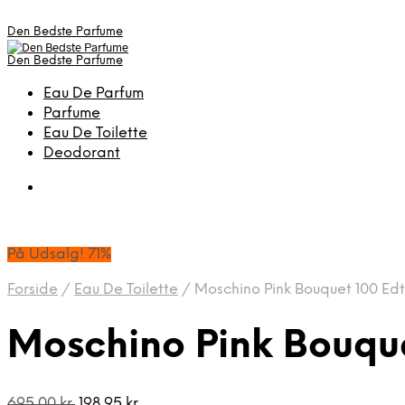
Den Bedste Parfume
Den Bedste Parfume
Eau De Parfum
Parfume
Eau De Toilette
Deodorant
På Udsalg! 71%
Forside
/
Eau De Toilette
/
Moschino Pink Bouquet 100 Edt
Moschino Pink Bouque
Den
Den
695,00
kr.
198,95
kr.