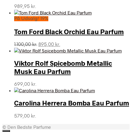
989,95
kr.
På Udsalg! 19%
Tom Ford Black Orchid Eau Parfum
Den
Den
1.100,00
kr.
895,00
kr.
oprindelige
aktuelle
pris
pris
var:
er:
Viktor Rolf Spicebomb Metallic
1.100,00 kr..
895,00 kr..
Musk Eau Parfum
699,00
kr.
Carolina Herrera Bomba Eau Parfum
579,00
kr.
© Den Bedste Parfume