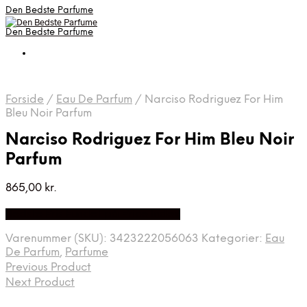
Den Bedste Parfume
Den Bedste Parfume
Forside
/
Eau De Parfum
/
Narciso Rodriguez For Him
Bleu Noir Parfum
Narciso Rodriguez For Him Bleu Noir
Parfum
865,00
kr.
Bedste Pris Fundet på Price Index
Varenummer (SKU):
3423222056063
Kategorier:
Eau
De Parfum
,
Parfume
Previous Product
Next Product