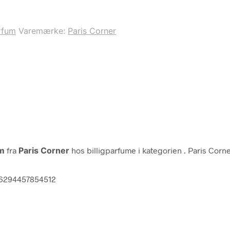
rfum
Varemærke:
Paris Corner
um
fra
Paris Corner
hos billigparfume i kategorien
. Paris Cor
 6294457854512