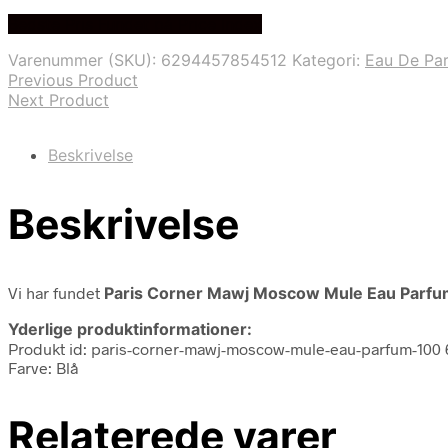
oprindelige
aktuelle
Bedste Pris Fundet på Price Index
pris
pris
var:
er:
Varenummer (SKU):
6294457854512
Kategori:
Eau De Pa
450,00 kr..
269,00 kr..
Previous Product
Next Product
Beskrivelse
Beskrivelse
Vi har fundet
Paris Corner Mawj Moscow Mule Eau Parf
Yderlige produktinformationer:
Produkt id: paris-corner-mawj-moscow-mule-eau-parfum-100
Farve: Blå
Relaterede varer