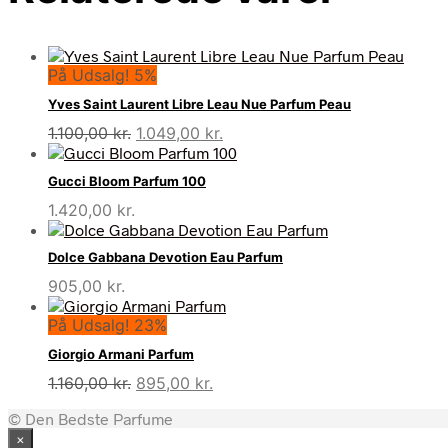
På Udsalg! 5%
Yves Saint Laurent Libre Leau Nue Parfum Peau
Den
Den
1.100,00
kr.
1.049,00
kr.
oprindelige
aktuelle
pris
pris
Gucci Bloom Parfum 100
var:
er:
1.420,00
kr.
1.100,00 kr..
1.049,00 kr..
Dolce Gabbana Devotion Eau Parfum
905,00
kr.
På Udsalg! 23%
Giorgio Armani Parfum
Den
Den
1.160,00
kr.
895,00
kr.
oprindelige
aktuelle
© Den Bedste Parfume
pris
pris
×
var:
er: