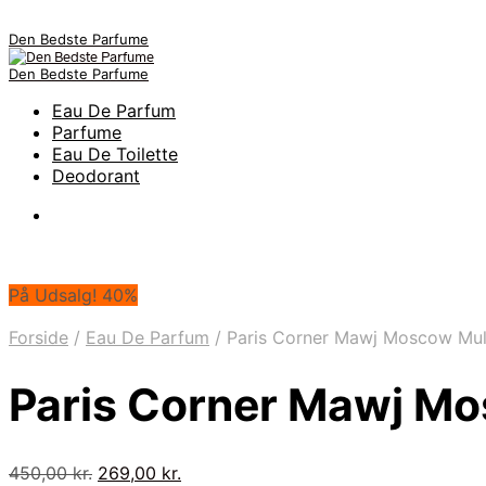
Den Bedste Parfume
Den Bedste Parfume
Eau De Parfum
Parfume
Eau De Toilette
Deodorant
På Udsalg! 40%
Forside
/
Eau De Parfum
/
Paris Corner Mawj Moscow Mul
Paris Corner Mawj M
Den
Den
450,00
kr.
269,00
kr.