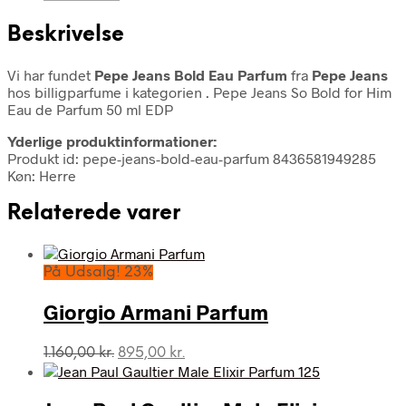
Beskrivelse
Vi har fundet
Pepe Jeans Bold Eau Parfum
fra
Pepe Jeans
hos billigparfume i kategorien
. Pepe Jeans So Bold for Him
Eau de Parfum 50 ml EDP
Yderlige produktinformationer:
Produkt id: pepe-jeans-bold-eau-parfum 8436581949285
Køn: Herre
Relaterede varer
På Udsalg! 23%
Giorgio Armani Parfum
Den
Den
1.160,00
kr.
895,00
kr.
oprindelige
aktuelle
pris
pris
var:
er: