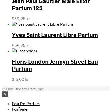
Jean Paul Gaultier Male Elixir
1.160,00 kr..
895,00 kr..
Parfum 125
939,95
kr.
Yves Saint Laurent Libre Parfum
959,95
kr.
Floris London Jermyn Street Eau
Parfum
315,00
kr.
© Den Bedste Parfume
×
Eau De Parfum
Parfume