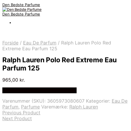
Den Bedste Parfume
Den Bedste Parfume
Forside
/
Eau De Parfum
/
Ralph Lauren Polo Red
Extreme Eau Parfum 125
Ralph Lauren Polo Red Extreme Eau
Parfum 125
965,00
kr.
Bedste Pris Fundet på Price Index
Varenummer (SKU):
3605973080607
Kategorier:
Eau De
Parfum
,
Parfume
Varemærke:
Ralph Lauren
Previous Product
Next Product