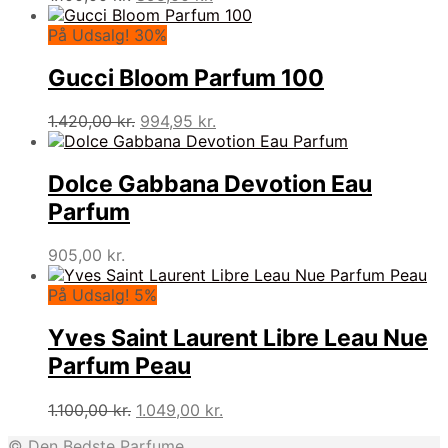
oprindelige
aktuelle
pris
pris
På Udsalg! 30%
var:
er:
1.100,00 kr..
895,00 kr..
Gucci Bloom Parfum 100
Den
Den
1.420,00
kr.
994,95
kr.
oprindelige
aktuelle
pris
pris
var:
er:
Dolce Gabbana Devotion Eau
1.420,00 kr..
994,95 kr..
Parfum
905,00
kr.
På Udsalg! 5%
Yves Saint Laurent Libre Leau Nue
Parfum Peau
Den
Den
1.100,00
kr.
1.049,00
kr.
oprindelige
aktuelle
© Den Bedste Parfume