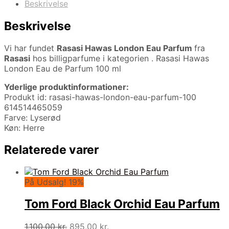
Beskrivelse
Beskrivelse
Vi har fundet
Rasasi Hawas London Eau Parfum
fra
Rasasi
hos billigparfume i kategorien
. Rasasi Hawas
London Eau de Parfum 100 ml
Yderlige produktinformationer:
Produkt id: rasasi-hawas-london-eau-parfum-100
614514465059
Farve: Lyserød
Køn: Herre
Relaterede varer
På Udsalg! 19%
Tom Ford Black Orchid Eau Parfum
Den
Den
1.100,00
kr.
895,00
kr.