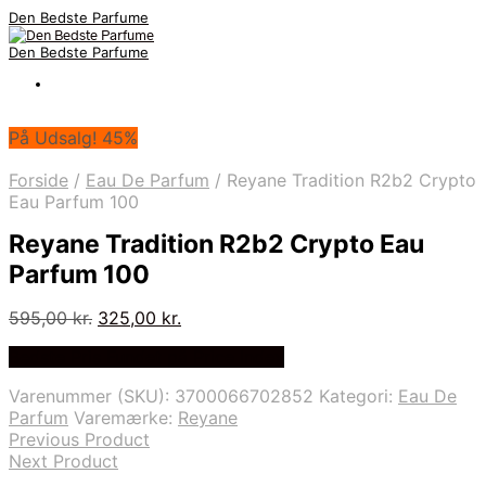
Den Bedste Parfume
Den Bedste Parfume
På Udsalg! 45%
Forside
/
Eau De Parfum
/
Reyane Tradition R2b2 Crypto
Eau Parfum 100
Reyane Tradition R2b2 Crypto Eau
Parfum 100
Den
Den
595,00
kr.
325,00
kr.
oprindelige
aktuelle
Bedste Pris Fundet på Price Index
pris
pris
var:
er:
Varenummer (SKU):
3700066702852
Kategori:
Eau De
595,00 kr..
325,00 kr..
Parfum
Varemærke:
Reyane
Previous Product
Next Product