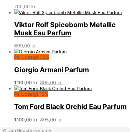
700,00
kr.
Viktor Rolf Spicebomb Metallic
Musk Eau Parfum
699,00
kr.
På Udsalg! 23%
Giorgio Armani Parfum
Den
Den
1.160,00
kr.
895,00
kr.
oprindelige
aktuelle
På Udsalg! 19%
pris
pris
var:
er:
Tom Ford Black Orchid Eau Parfum
1.160,00 kr..
895,00 kr..
Den
Den
1.100,00
kr.
895,00
kr.
oprindelige
aktuelle
© Den Bedste Parfume
pris
pris